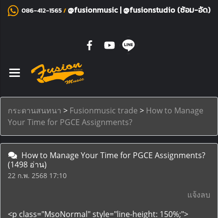
@fusionmusic
|
@fusionstudio (ซ้อม-อัด)
086-412-1565
/
กระดานสนทนา
>
Fusionmusic trade
>
How to Manage
Your Time for PGCE Assignments?
How to Manage Your Time for PGCE Assignments?
(1498 อ่าน)
22 ก.พ. 2568 17:10
แจ้งลบ
<p class="MsoNormal" style="line-height: 150%;">