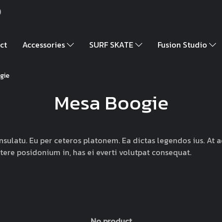
)
ct
Accessories
SURF SKATE
Fusion Studio
gie
Mesa Boogie
nsulatu. Eu per ceteros platonem. Ea dictas legendos ius. At 
tere posidonium in, has ei everti volutpat consequat.
No product