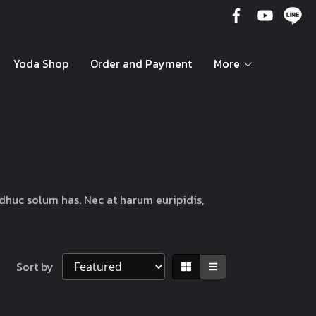
Yoda Shop
Order and Payment
More
adhuc solum has. Nec at harum euripidis,
Sort by