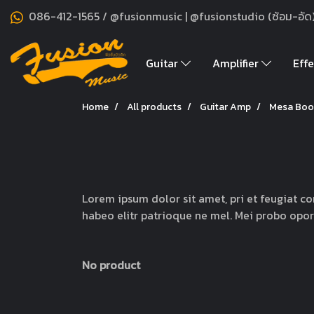
086-412-1565 / @fusionmusic | @fusionstudio (ซ้อม-อัด
Guitar
Amplifier
Effe
Home
All products
Guitar Amp
Mesa Boo
Lorem ipsum dolor sit amet, pri et feugiat co
habeo elitr patrioque ne mel. Mei probo opor
No product