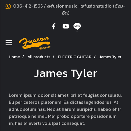
086-412-1565 / @fusionmusic | @fusionstudio (ซ้อม-
อัด)
Home
All products
ELECTRIC GUITAR
James Tyler
James Tyler
Lorem ipsum dolor sit amet, pri et feugiat consulatu.
Eu per ceteros platonem. Ea dictas legendos ius. At
adhuc solum has. Nec at harum euripidis, habeo elitr
patrioque ne mel. Mei probo oportere posidonium
in, has ei everti volutpat consequat.