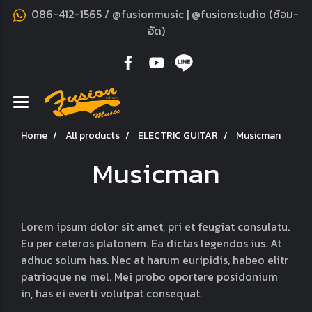
086-412-1565 / @fusionmusic | @fusionstudio (ซ้อม-
อัด)
Home
All products
ELECTRIC GUITAR
Musicman
Musicman
Lorem ipsum dolor sit amet, pri et feugiat consulatu.
Eu per ceteros platonem. Ea dictas legendos ius. At
adhuc solum has. Nec at harum euripidis, habeo elitr
patrioque ne mel. Mei probo oportere posidonium
in, has ei everti volutpat consequat.