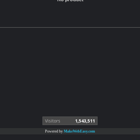
Visitors
1,543,511
Powered by
MakeWebEasy.com