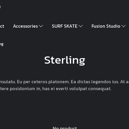
)
ct
Accessories
SURF SKATE
Fusion Studio
ng
Sterling
nsulatu. Eu per ceteros platonem. Ea dictas legendos ius. At 
tere posidonium in, has ei everti volutpat consequat.
No product