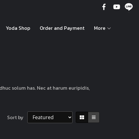
Yoda Shop
Order and Payment
More
adhuc solum has. Nec at harum euripidis,
Sort by