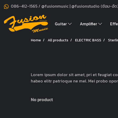
086-412-1565 / @fusionmusic | @fusionstudio (ซ้อม-อัด
Guitar
Amplifier
Effe
Home
All products
ELECTRIC BASS
Sterli
Lorem ipsum dolor sit amet, pri et feugiat co
habeo elitr patrioque ne mel. Mei probo opor
No product