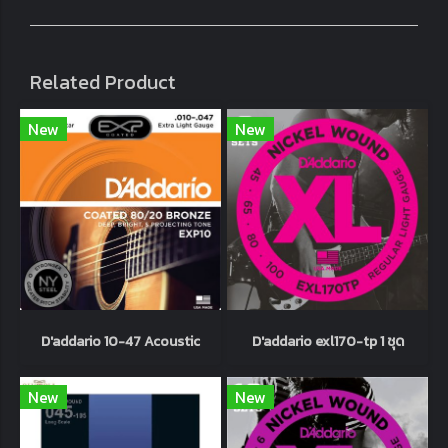
Related Product
New
New
D'addario 10-47 Acoustic
D'addario exl170-tp 1 ชุด
New
New