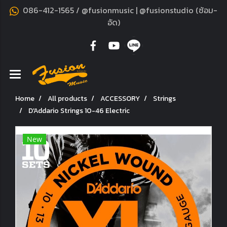
086-412-1565 / @fusionmusic | @fusionstudio (ซ้อม-
อัด)
Home
All products
ACCESSORY
Strings
D'Addario Strings 10-46 Electric
New