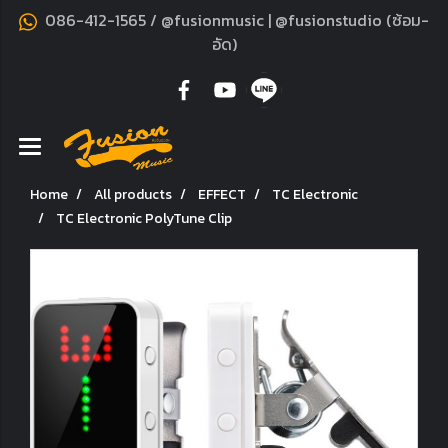
086-412-1565 / @fusionmusic | @fusionstudio (ซ้อม-
อัด)
Home
All products
EFFECT
TC Electronic
TC Electronic PolyTune Clip