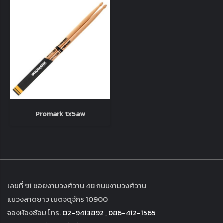
Promark tx5aw
เลขที่ 91 ซอยงามวงศ์วาน 48 ถนนงามวงศ์วาน
แขวงลาดยาว เขตจตุจักร 10900
จองห้องซ้อม โทร.
02-9413892
,
086-412-1565