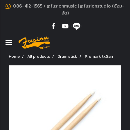
086-412-1565 / @fusionmusic | @fusionstudio (ซ้อม-
อัด)
Home
All products
Drum stick
Promark tx5an