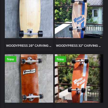
WOODY​PRESS​ 28" CARVING SURFSKATE / Natural
WOODY​PRESS​ 32" CARVING SURFSKATE / Natural
New
New