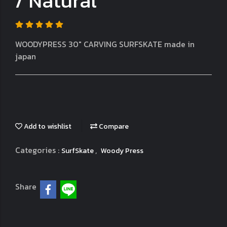
/ Natural
WOODY​PRESS​ 30" CARVING SURFSKATE made in
japan
Add to wishlist
Compare
Categories :
,
SurfSkate
Woody Press
Share