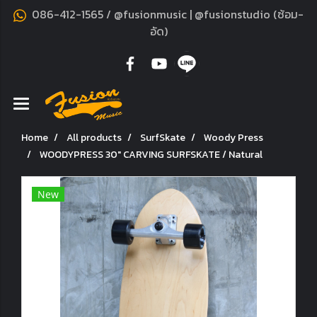
086-412-1565 / @fusionmusic | @fusionstudio (ซ้อม-
อัด)
Home
All products
SurfSkate
Woody Press
WOODY​PRESS​ 30" CARVING SURFSKATE / Natural
New