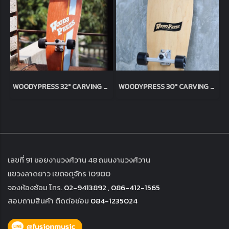
WOODY​PRESS​ 32" CARVING SURFSKATE / Brown
WOODY​PRESS​ 30" CARVING SURFSKATE / Natural
เลขที่ 91 ซอยงามวงศ์วาน 48 ถนนงามวงศ์วาน
แขวงลาดยาว เขตจตุจักร 10900
จองห้องซ้อม โทร.
02-9413892
,
086-412-1565
สอบถามสินค้า ติดต่อซ่อม
084-1235024