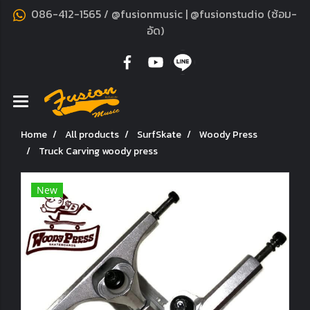
086-412-1565 / @fusionmusic | @fusionstudio (ซ้อม-
อัด)
Home
All products
SurfSkate
Woody Press
Truck Carving woody press
New