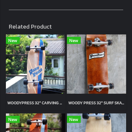
Related Product
New
New
WOODY​PRESS​ 32" CARVING SURFSKATE / Natural
WOODY PRESS 32" SURF SKATE TRUCK BUSHING / Brown
New
New