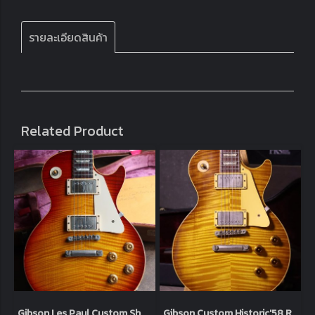
รายละเอียดสินค้า
Related Product
Gibson Les Paul Custom Shop '59 Tom Murphy Aged 2006 Heritage Cherry (3.9kg)
Gibson Custom Historic'58 R8 Lemon Flame Top AAA 1998 (4.1kg)