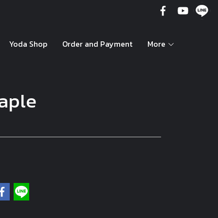
Yoda Shop
Order and Payment
More
aple