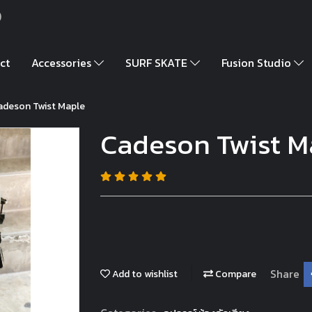
)
ct
Accessories
SURF SKATE
Fusion Studio
adeson Twist Maple
Cadeson Twist M
Share
Add to wishlist
Compare