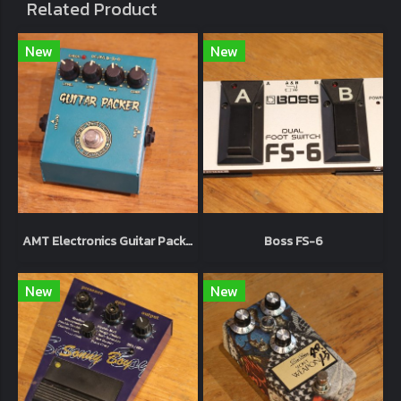
Related Product
New
New
AMT Electronics Guitar Packer
Boss FS-6
New
New