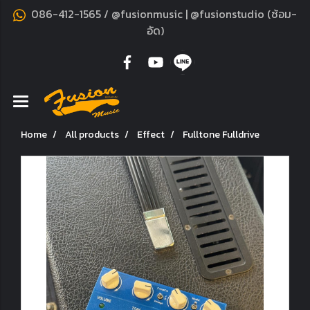
086-412-1565 / @fusionmusic | @fusionstudio (ซ้อม-
อัด)
Home
All products
Effect
Fulltone Fulldrive