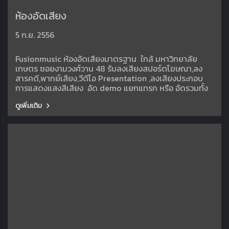
ห้องอัดเสียง
5 ก.ย. 2556
Fusionmusic ห้องอัดเสียงมาตรฐาน ใกล้ มหาวิทยาลัย
เกษตร ซอยงามวงศ์วาน 48 รับลงเสียงสปอร์ตโฆษณา,ลง
สารคดี,พากย์เสียง,วีดีโอ Presentation ,ลงเสียงประกอบ
การแสดงแสงสีเสียง อัด demo แยกแทรก หรือ อัดรวมทั้ง
วง Sound Production ทุกประเภท บริการห้องบันทึกเสียง
ดูเพิ่มเติม
TVC, RADIOSPOT, VDO PRESENTATION, SOUND
DESIGN FOR SPECIAL EVENT บริการทำเพลงประกอบงาน
โฆษณา ทำBacking Track อัตราค่าบริการ 500บาท/ชม
สอบถามเพิ่มเติม beer 0841235024 029413892