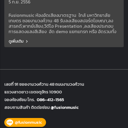
5 ก.ย. 2556
Fusionmusic ห้องอัดเสียงมาตรฐาน ใกล้ มหาวิทยาลัย
เกษตร ซอยงามวงศ์วาน 48 รับลงเสียงสปอร์ตโฆษณา,ลง
สารคดี,พากย์เสียง,วีดีโอ Presentation ,ลงเสียงประกอบ
การแสดงแสงสีเสียง อัด demo แยกแทรก หรือ อัดรวมทั้ง
วง Sound Production ทุกประเภท บริการห้องบันทึกเสียง
ดูเพิ่มเติม
TVC, RADIOSPOT, VDO PRESENTATION, SOUND
DESIGN FOR SPECIAL EVENT บริการทำเพลงประกอบงาน
โฆษณา ทำBacking Track อัตราค่าบริการ 500บาท/ชม
สอบถามเพิ่มเติม beer 0841235024 029413892
เลขที่ 91 ซอยงามวงศ์วาน 48 ถนนงามวงศ์วาน
แขวงลาดยาว เขตจตุจักร 10900
จองห้องซ้อม โทร.
086-412-1565
สอบถามสินค้า ติดต่อซ่อม
@fusionmusic