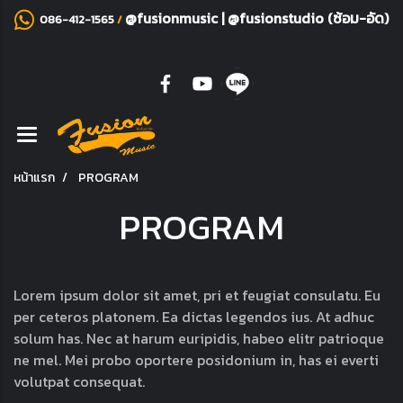
@fusionmusic
|
@fusionstudio (ซ้อม-อัด)
086-412-1565
/
หน้าแรก
PROGRAM
PROGRAM
Lorem ipsum dolor sit amet, pri et feugiat consulatu. Eu
per ceteros platonem. Ea dictas legendos ius. At adhuc
solum has. Nec at harum euripidis, habeo elitr patrioque
ne mel. Mei probo oportere posidonium in, has ei everti
volutpat consequat.