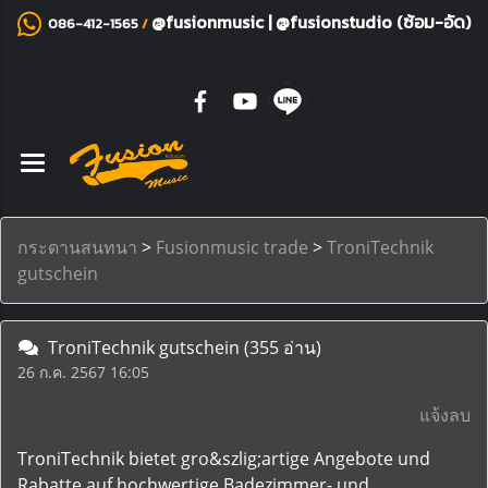
@fusionmusic
|
@fusionstudio (ซ้อม-อัด)
086-412-1565
/
กระดานสนทนา
>
Fusionmusic trade
>
TroniTechnik
gutschein
TroniTechnik gutschein
(355 อ่าน)
26 ก.ค. 2567 16:05
แจ้งลบ
TroniTechnik bietet gro&szlig;artige Angebote und
Rabatte auf hochwertige Badezimmer- und