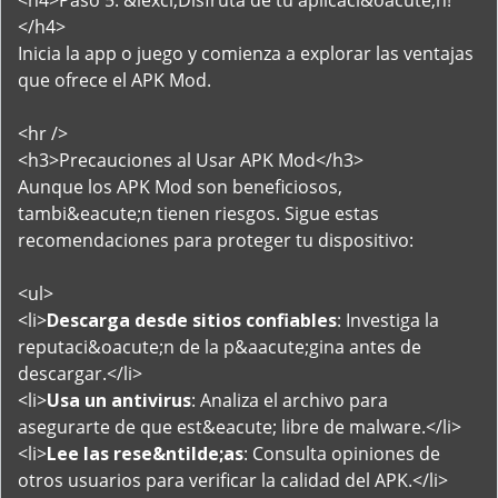
<h4>Paso 5: &iexcl;Disfruta de tu aplicaci&oacute;n!
</h4>
Inicia la app o juego y comienza a explorar las ventajas
que ofrece el APK Mod.
<hr />
<h3>Precauciones al Usar APK Mod</h3>
Aunque los APK Mod son beneficiosos,
tambi&eacute;n tienen riesgos. Sigue estas
recomendaciones para proteger tu dispositivo:
<ul>
<li>
Descarga desde sitios confiables
: Investiga la
reputaci&oacute;n de la p&aacute;gina antes de
descargar.</li>
<li>
Usa un antivirus
: Analiza el archivo para
asegurarte de que est&eacute; libre de malware.</li>
<li>
Lee las rese&ntilde;as
: Consulta opiniones de
otros usuarios para verificar la calidad del APK.</li>