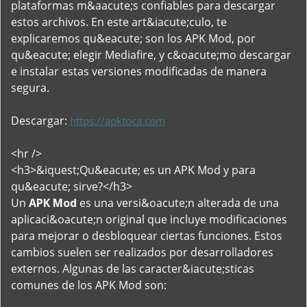
plataformas m&aacute;s confiables para descargar
estos archivos. En este art&iacute;culo, te
explicaremos qu&eacute; son los APK Mod, por
qu&eacute; elegir Mediafire, y c&oacute;mo descargar
e instalar estas versiones modificadas de manera
segura.
Descargar:
https://apktoca.com
<hr />
<h3>&iquest;Qu&eacute; es un APK Mod y para
qu&eacute; sirve?</h3>
Un
APK Mod
es una versi&oacute;n alterada de una
aplicaci&oacute;n original que incluye modificaciones
para mejorar o desbloquear ciertas funciones. Estos
cambios suelen ser realizados por desarrolladores
externos. Algunas de las caracter&iacute;sticas
comunes de los APK Mod son: