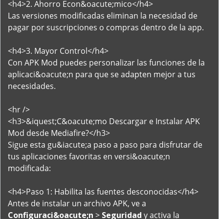
<h4>2. Ahorro Econ&oacute;mico</h4>
Las versiones modificadas eliminan la necesidad de
pagar por suscripciones o compras dentro de la app.
<h4>3. Mayor Control</h4>
Con APK Mod puedes personalizar las funciones de la
aplicaci&oacute;n para que se adapten mejor a tus
necesidades.
<hr />
<h3>&iquest;C&oacute;mo Descargar e Instalar APK
Mod desde Mediafire?</h3>
Sigue esta gu&iacute;a paso a paso para disfrutar de
tus aplicaciones favoritas en versi&oacute;n
modificada:
<h4>Paso 1: Habilita las fuentes desconocidas</h4>
Antes de instalar un archivo APK, ve a
Configuraci&oacute;n
>
Seguridad
y activa la