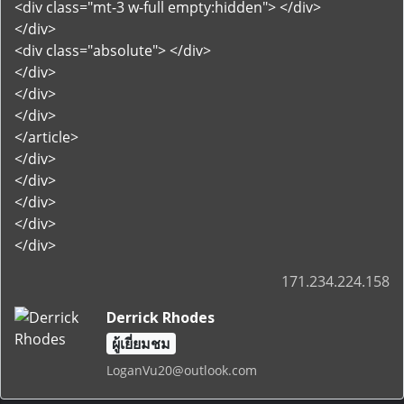
<div class="mt-3 w-full empty:hidden"> </div>
</div>
<div class="absolute"> </div>
</div>
</div>
</div>
</article>
</div>
</div>
</div>
</div>
</div>
171.234.224.158
Derrick Rhodes
ผู้เยี่ยมชม
LoganVu20@outlook.com