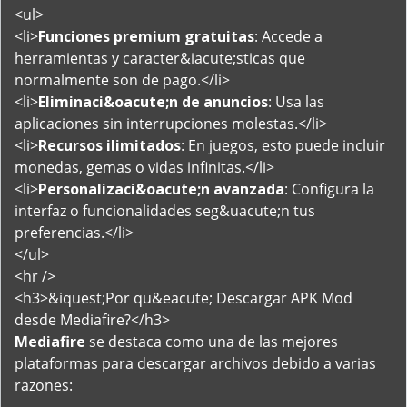
<ul>
<li>
Funciones premium gratuitas
: Accede a
herramientas y caracter&iacute;sticas que
normalmente son de pago.</li>
<li>
Eliminaci&oacute;n de anuncios
: Usa las
aplicaciones sin interrupciones molestas.</li>
<li>
Recursos ilimitados
: En juegos, esto puede incluir
monedas, gemas o vidas infinitas.</li>
<li>
Personalizaci&oacute;n avanzada
: Configura la
interfaz o funcionalidades seg&uacute;n tus
preferencias.</li>
</ul>
<hr />
<h3>&iquest;Por qu&eacute; Descargar APK Mod
desde Mediafire?</h3>
Mediafire
se destaca como una de las mejores
plataformas para descargar archivos debido a varias
razones: