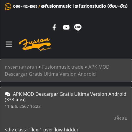
@fusionmusic
|
@fusionstudio (ซ้อม-อัด)
086-412-1565
/
กระดานสนทนา
>
Fusionmusic trade
>
APK MOD
Descargar Gratis Ultima Version Android
APK MOD Descargar Gratis Ultima Version Android
(333 อ่าน)
11 ธ.ค. 2567 16:22
แจ้งลบ
<div class="flex-1 overflow-hidden