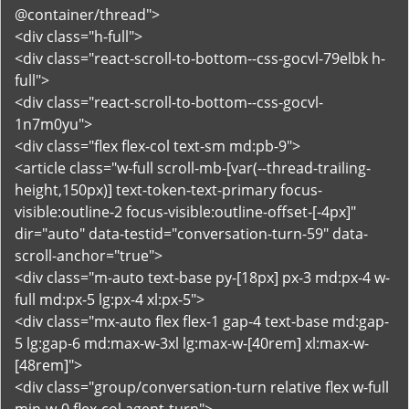
@container/thread">
<div class="h-full">
<div class="react-scroll-to-bottom--css-gocvl-79elbk h-
full">
<div class="react-scroll-to-bottom--css-gocvl-
1n7m0yu">
<div class="flex flex-col text-sm md:pb-9">
<article class="w-full scroll-mb-[var(--thread-trailing-
height,150px)] text-token-text-primary focus-
visible:outline-2 focus-visible:outline-offset-[-4px]"
dir="auto" data-testid="conversation-turn-59" data-
scroll-anchor="true">
<div class="m-auto text-base py-[18px] px-3 md:px-4 w-
full md:px-5 lg:px-4 xl:px-5">
<div class="mx-auto flex flex-1 gap-4 text-base md:gap-
5 lg:gap-6 md:max-w-3xl lg:max-w-[40rem] xl:max-w-
[48rem]">
<div class="group/conversation-turn relative flex w-full