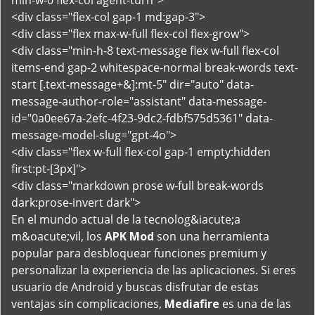
min-w-0 flex-col agent-turn">
<div class="flex-col gap-1 md:gap-3">
<div class="flex max-w-full flex-col flex-grow">
<div class="min-h-8 text-message flex w-full flex-col
items-end gap-2 whitespace-normal break-words text-
start [.text-message+&]:mt-5" dir="auto" data-
message-author-role="assistant" data-message-
id="0a0ee67a-2efc-4f23-9dc2-fdbf575d5361" data-
message-model-slug="gpt-4o">
<div class="flex w-full flex-col gap-1 empty:hidden
first:pt-[3px]">
<div class="markdown prose w-full break-words
dark:prose-invert dark">
En el mundo actual de la tecnolog&iacute;a
m&oacute;vil, los
APK Mod
son una herramienta
popular para desbloquear funciones premium y
personalizar la experiencia de las aplicaciones. Si eres
usuario de Android y buscas disfrutar de estas
ventajas sin complicaciones,
Mediafire
es una de las