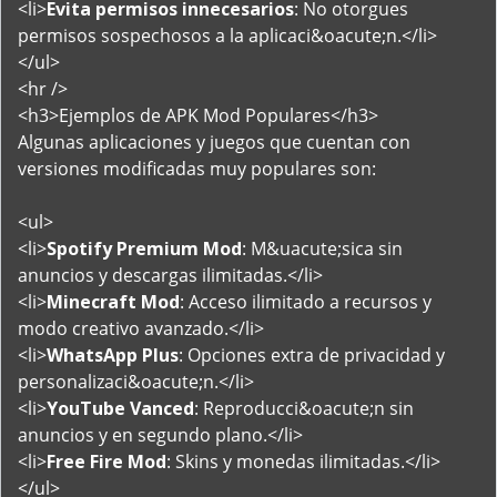
<li>
Evita permisos innecesarios
: No otorgues
permisos sospechosos a la aplicaci&oacute;n.</li>
</ul>
<hr />
<h3>Ejemplos de APK Mod Populares</h3>
Algunas aplicaciones y juegos que cuentan con
versiones modificadas muy populares son:
<ul>
<li>
Spotify Premium Mod
: M&uacute;sica sin
anuncios y descargas ilimitadas.</li>
<li>
Minecraft Mod
: Acceso ilimitado a recursos y
modo creativo avanzado.</li>
<li>
WhatsApp Plus
: Opciones extra de privacidad y
personalizaci&oacute;n.</li>
<li>
YouTube Vanced
: Reproducci&oacute;n sin
anuncios y en segundo plano.</li>
<li>
Free Fire Mod
: Skins y monedas ilimitadas.</li>
</ul>