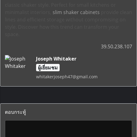
classic shaker style. Perfect for small kitchens or
minimalist interiors,
slim shaker cabinets
provide clean
lines and efficient storage without compromising on
style. Discover how this trend can transform your
space.
39.50.238.107
Joseph Whitaker
ผู้เยี่ยมชม
whitakerjoseph47@gmail.com
ตอบกระทู้