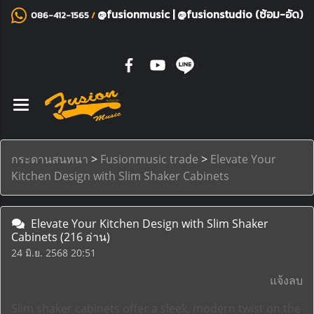
@fusionmusic
|
@fusionstudio (ซ้อม-อัด)
086-412-1565
/
กระดานสนทนา
>
Fusionmusic trade
>
Elevate Your
Kitchen Design with Slim Shaker Cabinets
Elevate Your Kitchen Design with Slim Shaker
Cabinets
(216 อ่าน)
24 มิ.ย. 2568 20:51
แจ้งลบ
Slim shaker cabinets offer a sleek, modern twist on the