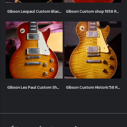
Gibson Lespaul Custom Black 2006 (4.9kg)
Gibson Custom shop 1958 R8 Lespaul Reissue Sweet Cherry 1998 (4.0kg)
Gibson Les Paul Custom Shop '59 Tom Murphy Aged 2006 Heritage Cherry (3.9kg)
Gibson Custom Historic'58 R8 Lemon Flame Top AAA 1998 (4.1kg)