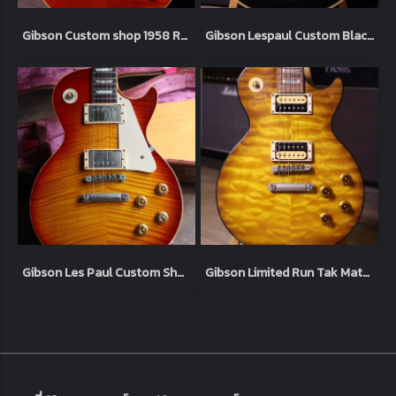
Gibson Custom shop 1958 R8 Lespaul Reissue Sweet Cherry 1998 (4.0kg)
Gibson Lespaul Custom Black 2006 (4.9kg)
Gibson Les Paul Custom Shop '59 Tom Murphy Aged 2006 Heritage Cherry (3.9kg)
Gibson Limited Run Tak Matsumoto Signature Lespaul Standard “Tak Burst” 2003 (4.1kg)