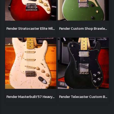
Fender Stratocaster Elite Wild Cherry 1983 Usa (4.1kg)
Fender Custom Shop Brawler Journeyman Relic Cadillac Green Masterbuilt by Carlos Lopez Limited Chicargo Music Exchange (3.7kg)
Fender Masterbuilt‘57 Heavy Relic Limited Jason Smith Blonde white 2012 (3.4kg)
Fender Telecaster Custom Black 1973 Original (3.3kg)