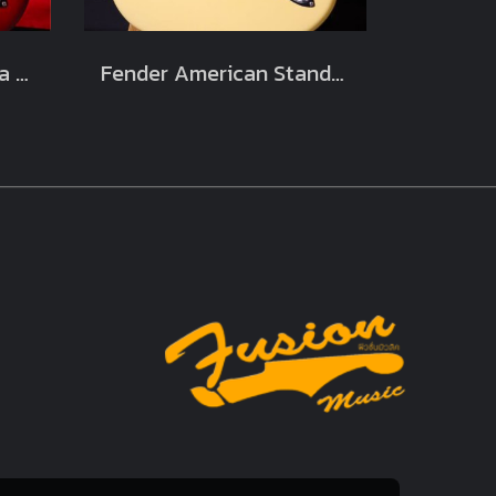
Fender Richie Sambora Sienna Burst Japan 1996-2000 (3.6kg)
Fender American Standard 2014 Vintage White (3.5kg)