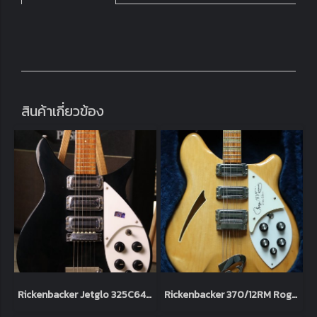
สินค้าเกี่ยวข้อง
Rickenbacker Jetglo 325C64 2011 (3.0kg)
Rickenbacker 370/12RM Roger Mcguinn Limited Edition Byrd 12-String Mapleglo 1988-1990 (3.4kg)