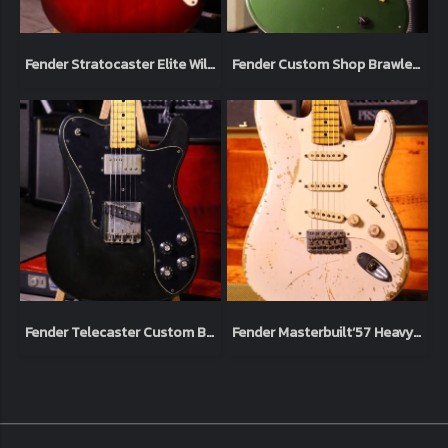
Fender Stratocaster Elite Wild Cherry 1983 Usa (4.1kg)
Fender Custom Shop Brawler Journeyman Relic Cadillac Green Masterbuilt by Carlos Lopez Limited Chicargo Music Exchange (3.7kg)
Fender Telecaster Custom Black 1973 Original (3.3kg)
Fender Masterbuilt‘57 Heavy Relic Limited Jason Smith Blonde white 2012 (3.4kg)